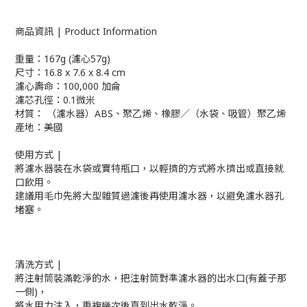
商品資訊 | Product Information
重量：167g (濾心57g)
尺寸：16.8 x 7.6 x 8.4 cm
濾心壽命：100,000 加侖
濾芯孔徑：0.1微米
材質： （濾水器）ABS、聚乙烯、橡膠／（水袋、吸管）聚乙烯
產地：美國
使用方式 |
將濾水器裝在水袋或寶特瓶口，以輕擠的方式將水擠出或直接就
口飲用。
建議用毛巾先將大型雜質過濾後再使用濾水器，以避免濾水器孔
堵塞。
清洗方式 |
將注射筒裝滿乾淨的水，把注射筒對準濾水器的出水口(有蓋子那
一側)，
將水用力注入，重複幾次後直到出水乾淨。