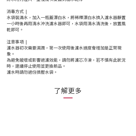
消毒方式 |
水袋裝滿水，加入一瓶蓋漂白水，將稀釋漂白水擠入濾水器靜置
一小時後再用清水沖洗濾水器即可，水袋用清水清洗後，放置風
乾即可。
注意事項 |
濾水器初次需要濕潤，第一次使用後濾水速度會增加是正常現
象。
為避免破壞或影響過濾效能，請勿將濾芯冷凍，若不慎有此狀況
時，建議停止使用並更換新品。
濾水時請勿過份擠壓水袋。
了解更多