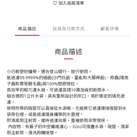
加入追蹤清單
商品描述
送貨及付款方式
顧客評價
商品描述
小巧輕便好攜帶，適合登山健行、旅行使用。
能過濾99.9999%的細菌(沙門氏菌、霍亂和大腸桿菌)、原蟲(隱孢
子蟲和賈第鞭毛蟲)與100%塑膠微粒。
高效率的輕巧濾水器，可過濾高達10萬加侖的飲用水。
組合裡的1公升水袋，具有重新設計的夾口，易於穩定的填充過
濾。
使用附帶的吸管可以直接從水源喝，也能將它過濾連接吸管到水
袋背包裡，或是過濾隨身攜帶的水壺裡。
附清潔用注射筒，維持過濾效果，重複使用非常環保。
內容物：有蓋子的中空纖維濾心、32oz可摺疊水袋、吸管、清潔
用注射筒、清洗用轉接環。