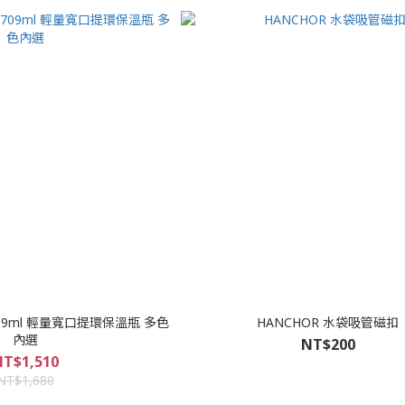
oz/709ml 輕量寬口提環保溫瓶 多色
HANCHOR 水袋吸管磁扣
內選
NT$200
T$1,510
NT$1,680