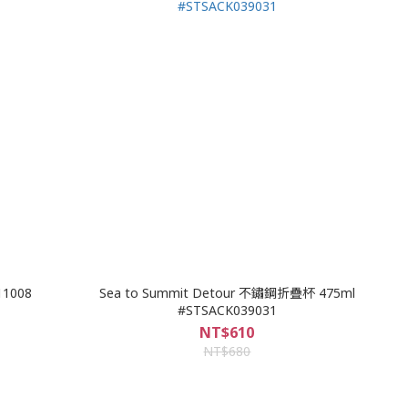
1008
Sea to Summit Detour 不鏽鋼折疊杯 475ml
#STSACK039031
NT$610
NT$680