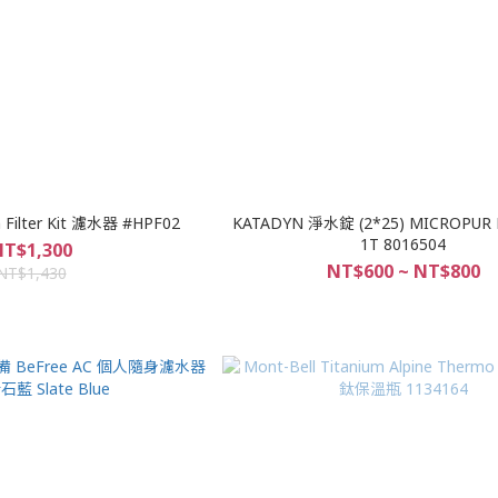
 Filter Kit 濾水器 #HPF02
KATADYN 淨水錠 (2*25) MICROPUR 
1T 8016504
T$1,300
NT$600 ~ NT$800
NT$1,430