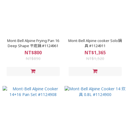
Mont-Bell Alpine Frying Pan 16
Mont-Bell Alpine cooker Solo鍋
Deep Shape 平底鍋 #1124961
具 #1124911
NT$800
NT$1,365
NT$890
NT$1,520