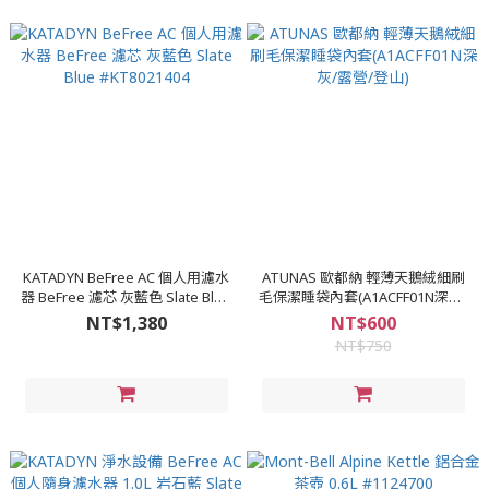
KATADYN BeFree AC 個人用濾水
ATUNAS 歐都納 輕薄天鵝絨細刷
器 BeFree 濾芯 灰藍色 Slate Blue
毛保潔睡袋內套(A1ACFF01N深灰/
#KT8021404
露營/登山)
NT$1,380
NT$600
NT$750