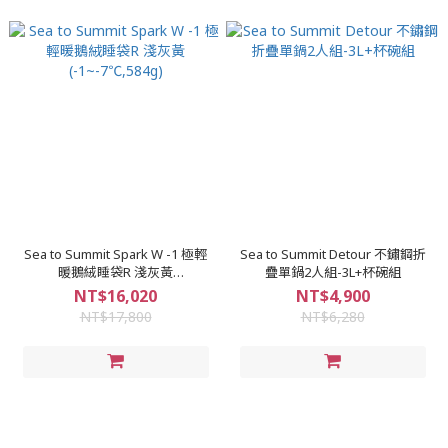
Sea to Summit Spark W -1 極輕
Sea to Summit Detour 不鏽鋼折
暖鵝絨睡袋R 淺灰黃
疊單鍋2人組-3L+杯碗組
(-1~-7℃,584g)
NT$16,020
NT$4,900
NT$17,800
NT$6,280