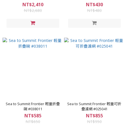
#031071
NT$2,410
NT$430
NT$2,680
NT$480
Sea to Summit Frontier 輕量折疊
Sea to Summit Frontier 輕量可折
碗 #038011
疊濾網 #025041
NT$585
NT$855
NT$650
NT$950