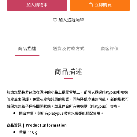
加入購物車
立即購買
加入追蹤清單
商品描述
送貨及付款方式
顧客評價
商品描述
無論您是將背包放在泥濘的小路上還是雪地上，都可以透過Platypus®咬嘴
防塵蓋來保護，免受灰塵和碎屑的影響，同時降低冷凍的可能。 新的形狀可
確保您的蓋子保持關閉狀態，並且適合所有鴨嘴獸（Platypus）咬嘴。
開合方便，與所有platypus吸管水袋都能搭配使用。
商品資訊 | Product Information
重量：10 g