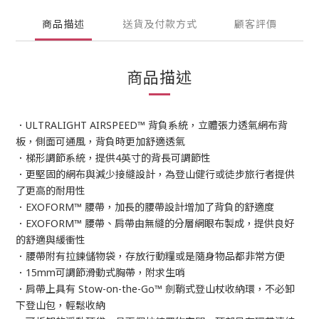
商品描述
送貨及付款方式
顧客評價
商品描述
．ULTRALIGHT AIRSPEED™ 背負系統，立體張力透氣網布背
板，側面可通風，背負時更加舒適透氣
．梯形調節系統，提供4英寸的背長可調節性
．更堅固的網布與減少接縫設計，為登山健行或徒步旅行者提供
了更高的耐用性
．EXOFORM™ 腰帶，加長的腰帶設計增加了背負的舒適度
．EXOFORM™ 腰帶、肩帶由無縫的分層網眼布製成，提供良好
的舒適與緩衝性
．腰帶附有拉鍊儲物袋，存放行動糧或是隨身物品都非常方便
．15mm可調節滑動式胸帶，附求生哨
．肩帶上具有 Stow-on-the-Go™ 劍鞘式登山杖收納環，不必卸
下登山包，輕鬆收納