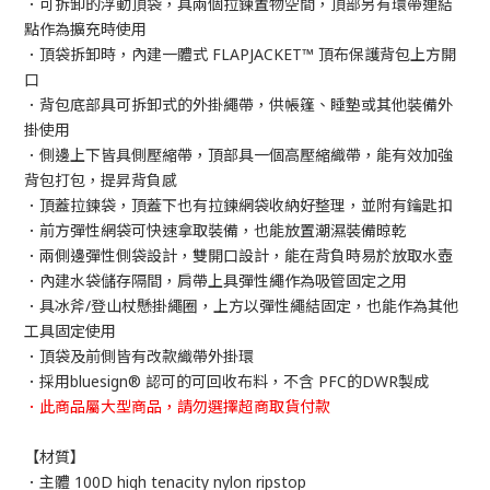
．可拆卸的浮動頂袋，具兩個拉鍊置物空間，頂部另有環帶連結
點作為擴充時使用
．頂袋拆卸時，內建一體式 FLAPJACKET™ 頂布保護背包上方開
口
．背包底部具可拆卸式的外掛繩帶，供帳篷、睡墊或其他裝備外
掛使用
．側邊上下皆具側壓縮帶，頂部具一個高壓縮織帶，能有效加強
背包打包，提昇背負感
．頂蓋拉鍊袋，頂蓋下也有拉鍊網袋收納好整理，並附有鑰匙扣
．前方彈性網袋可快速拿取裝備，也能放置潮濕裝備晾乾
．兩側邊彈性側袋設計，雙開口設計，能在背負時易於放取水壺
．內建水袋儲存隔間，肩帶上具彈性繩作為吸管固定之用
．具冰斧/登山杖懸掛繩圈，上方以彈性繩結固定，也能作為其他
工具固定使用
．頂袋及前側皆有改款織帶外掛環
．採用bluesign® 認可的可回收布料，不含 PFC的DWR製成
．此商品屬大型商品，請勿選擇超商取貨付款
【材質】
．主體 100D high tenacity nylon ripstop