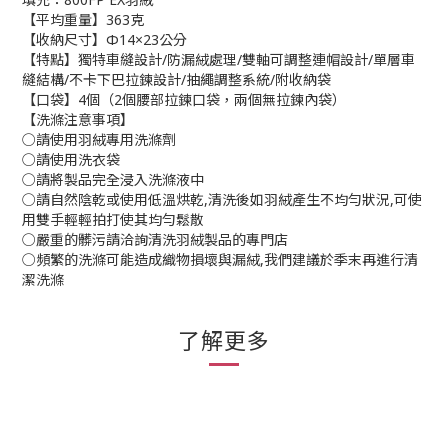
【平均重量】363克
【收納尺寸】Φ14×23公分
【特點】獨特車縫設計/防漏絨處理/雙軸可調整連帽設計/單層車
縫結構/不卡下巴拉鍊設計/抽繩調整系統/附收納袋
【口袋】4個（2個腰部拉鍊口袋，兩個無拉鍊內袋）
【洗滌注意事項】
○請使用羽絨專用洗滌劑
○請使用洗衣袋
○請將製品完全浸入洗滌液中
○請自然陰乾或使用低溫烘乾,清洗後如羽絨產生不均勻狀況,可使
用雙手輕輕拍打使其均勻鬆散
○嚴重的髒污請洽詢清洗羽絨製品的專門店
○頻繁的洗滌可能造成織物損壞與漏絨,我們建議於季末再進行清
潔洗滌
了解更多