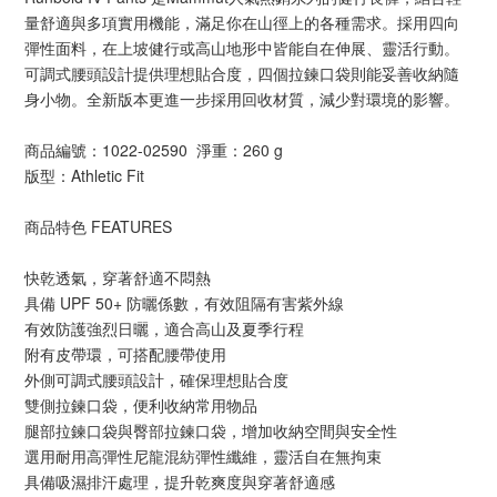
量舒適與多項實用機能，滿足你在山徑上的各種需求。採用四向
彈性面料，在上坡健行或高山地形中皆能自在伸展、靈活行動。
可調式腰頭設計提供理想貼合度，四個拉鍊口袋則能妥善收納隨
身小物。全新版本更進一步採用回收材質，減少對環境的影響。
商品編號：1022-02590 淨重：260 g
版型：Athletic Fit
商品特色 FEATURES
快乾透氣，穿著舒適不悶熱
具備 UPF 50+ 防曬係數，有效阻隔有害紫外線
有效防護強烈日曬，適合高山及夏季行程
附有皮帶環，可搭配腰帶使用
外側可調式腰頭設計，確保理想貼合度
雙側拉鍊口袋，便利收納常用物品
腿部拉鍊口袋與臀部拉鍊口袋，增加收納空間與安全性
選用耐用高彈性尼龍混紡彈性纖維，靈活自在無拘束
具備吸濕排汗處理，提升乾爽度與穿著舒適感