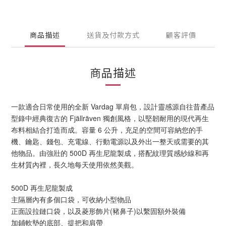
商品描述
送貨及付款方式
顧客評價
商品描述
一款適合日常使用的全新 Vardag 單肩包，設計靈感源自往昔產品
型錄中經典復古的 Fjällräven 獨創風格，以堅韌耐用的現代再生
布料相結合打造而成。容量 6 公升，充足的空間可容納您的手
機、鑰匙、錢包、充電線、行動電源以及外出一整天或需要的其
他物品。由強壯的 500D 再生尼龍製成，搭配紋理質感紗線和再
生材質內裡，長久地每天使用依然美觀。
500D 再生尼龍製成
主隔層內有多個口袋，可收納小型物品
正面設拉鏈口袋，以及菱形飾片(豬鼻子)以繫固額外裝備
加鋪軟墊的底部、提把和肩帶