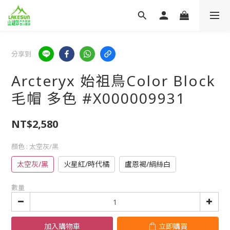
分享到
Arcteryx 始祖鳥Color Block
毛帽 多色 #X000009931
NT$2,580
顏色
: 太空灰/黑
太空灰/黑
火星紅/時代橘
盧恩褐/絹絲白
數量
加入購物車
立即購買