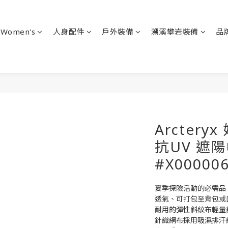
Women's
人身配件
戶外裝備
溯溪攀岩裝備
品
Arcteryx
抗UV 遮
#X00000
夏季探險活動的必需品
透氣、可打包至背包或
耐用的彈性斜紋布輕量
針織網布採用吸濕排汗