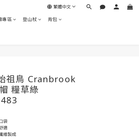
繁體中文
牌專區
登山杖
背包
立即購買
 始祖鳥 Cranbrook
陽帽 糧草綠
6483
口袋
舒適
纖維製成