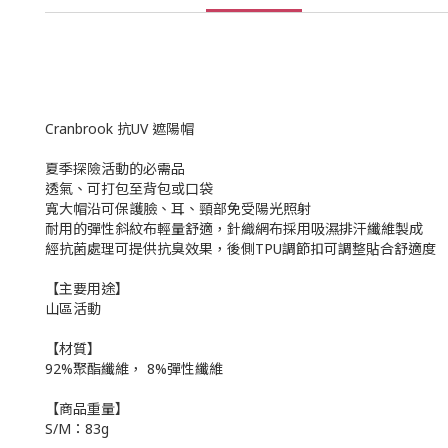
Cranbrook 抗UV 遮陽帽
夏季探險活動的必需品
透氣、可打包至背包或口袋
寬大帽沿可保護臉、耳、頸部免受陽光照射
耐用的彈性斜紋布輕量舒適，針織網布採用吸濕排汗纖維製成
經抗菌處理可提供抗臭效果，後側TPU調節扣可調整貼合舒適度
【主要用途】
山區活動
【材質】
92%聚酯纖維， 8%彈性纖維
【商品重量】
S/M：83g