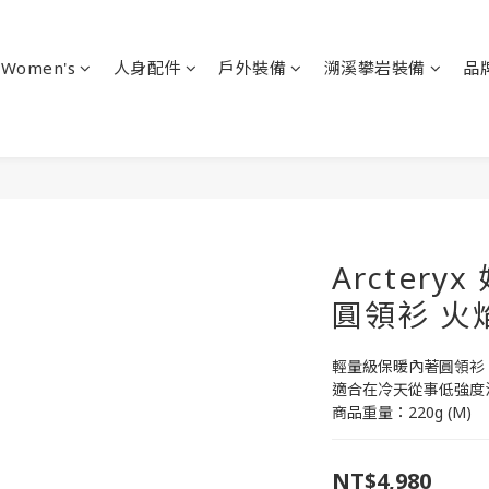
Women's
人身配件
戶外裝備
溯溪攀岩裝備
品
Arcteryx
圓領衫 火焰
輕量級保暖內著圓領衫
適合在冷天從事低強度
商品重量：220g (M)
NT$4,980