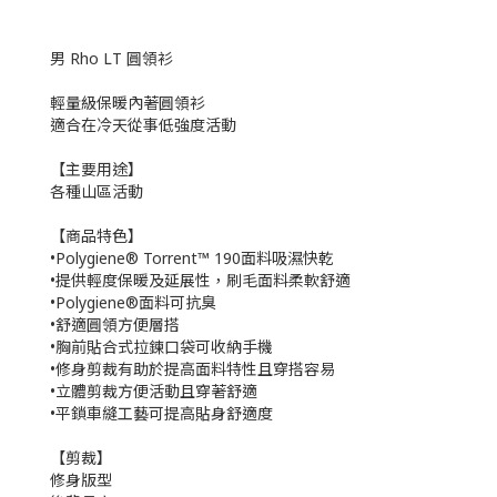
男 Rho LT 圓領衫
輕量級保暖內著圓領衫
適合在冷天從事低強度活動
【主要用途】
各種山區活動
【商品特色】
•Polygiene® Torrent™ 190面料吸濕快乾
•提供輕度保暖及延展性，刷毛面料柔軟舒適
•Polygiene®面料可抗臭
•舒適圓領方便層搭
•胸前貼合式拉鍊口袋可收納手機
•修身剪裁有助於提高面料特性且穿搭容易
•立體剪裁方便活動且穿著舒適
•平鎖車縫工藝可提高貼身舒適度
【剪裁】
修身版型