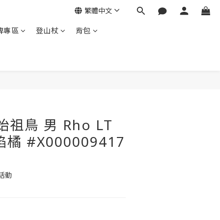
繁體中文
牌專區
登山杖
背包
立即購買
 始祖鳥 男 Rho LT
橘 #X000009417
活動