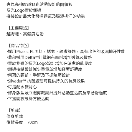
專為高強度越野跑活動設計的圓領衫
反光Logo置於側邊
拼接設計最大化發揮透氣及吸濕排汗的功能
【主要用途】
越野跑、高強度活動
【商品特色】
•採用Phasic FL面料，透氣、親膚舒適，具有出色的吸濕排汗性能
•背部採用Delta™針織網布面料增加透氣及散熱
•置於側邊的反光Logo設計增加在暗處的能見度
•鎖邊接縫設計減少重量並增加穿著舒適度
•俐落的頸部、手臂及下擺熱壓設計
•Silvadur™ 抗菌處理可提供持久的抗臭效果
•可搭配水袋背心
•修身版型及立體剪裁設計提升活動靈活度及穿著舒適度
•下擺開衩設計方便活動
【剪裁】
修身剪裁
後背長度：70cm