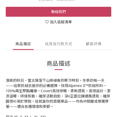
聯絡我們
加入追蹤清單
商品描述
送貨及付款方式
顧客評價
商品描述
清爽的秋日、當太陽落下山脊線後的寒冷時刻，冬季的每一天
——這款抓絨衣是你的必備選擇。採用Alpenex II™抓絨布料－
100%再生聚酯纖維－Covert高效保暖、柔軟透氣。高領設計，更
添溫暖，拼接剪裁，確保活動自如，深V正面拉鍊通風透氣，確保
圓領衫易於穿脫。這就是你的首選單品——作為中間層或單獨穿
著——適合各種環境和季節。
尺寸 XS, S, M, L, XL, XXL