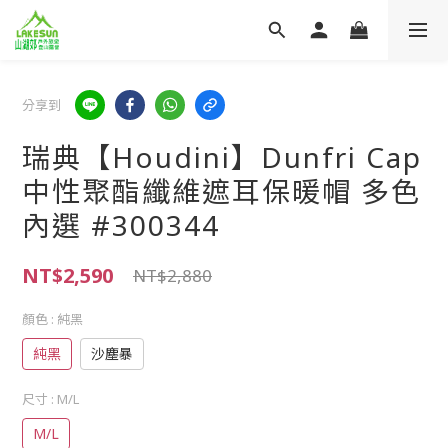
分享到
瑞典【Houdini】Dunfri Cap
中性聚酯纖維遮耳保暖帽 多色
內選 #300344
NT$2,590
NT$2,880
顏色
: 純黑
純黑
沙塵暴
尺寸
: M/L
M/L