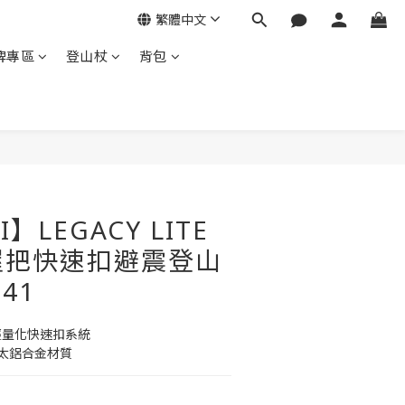
繁體中文
牌專區
登山杖
背包
立即購買
】LEGACY LITE
握把快速扣避震登山
841
 代輕量化快速扣系統
太鋁合金材質