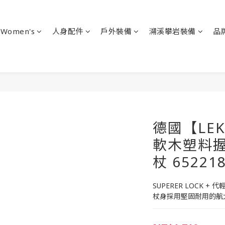
Women's
人身配件
戶外裝備
溯溪攀岩裝備
品
德國【LEKI
軟木塑料
杖 65221
SUPERER LOCK +
杖身採用堅固耐用的航