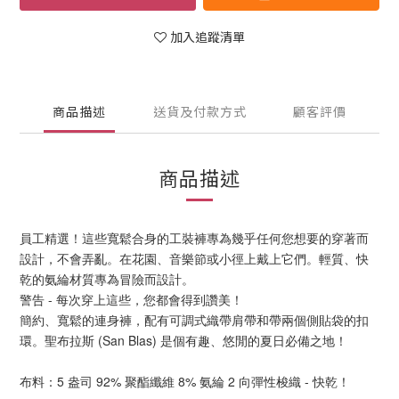
加入追蹤清單
商品描述
送貨及付款方式
顧客評價
商品描述
員工精選！這些寬鬆合身的工裝褲專為幾乎任何您想要的穿著而
設計，不會弄亂。在花園、音樂節或小徑上戴上它們。輕質、快
乾的氨綸材質專為冒險而設計。
警告 - 每次穿上這些，您都會得到讚美！
簡約、寬鬆的連身褲，配有可調式織帶肩帶和帶兩個側貼袋的扣
環。聖布拉斯 (San Blas) 是個有趣、悠閒的夏日必備之地！
布料：5 盎司 92% 聚酯纖維 8% 氨綸 2 向彈性梭織 - 快乾！