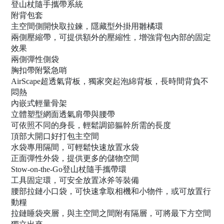
登山杖隨手攜帶系統
附背包套
主空間側開快取拉鍊，隱藏型外掛用雛橘環
兩側壓縮帶，可提供額外的壓縮性，增強背包內部的固定
效果
兩側彈性側袋
胸扣帶附緊急哨
AirScape超透氣背板，獨家突起泡綿背板，長時間背負不
悶熱
內嵌式輕量骨架
立體塑型網面透氣肩帶與腰帶
可依照不同的身長，輕鬆調節軀幹所需的長度
頂部大開口好打包主空間
水袋專用隔間，可輕鬆快速放置水袋
正面彈性外袋，提供更多的儲物空間
Stow-on-the-Go登山杖隨手攜帶環
工具固定環，可安全放置冰斧等裝備
腰部拉鏈小口袋，可快速拿取相機和小物件，或可放置行
動糧
拉鏈睡袋夾層，與主空間之間附有隔層，可將最下方空間