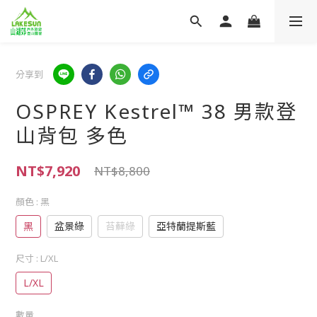
分享到
OSPREY Kestrel™ 38 男款登
山背包 多色
NT$7,920
NT$8,800
顏色
: 黑
黑
盆景綠
苔蘚綠
亞特蘭提斯藍
尺寸
: L/XL
L/XL
數量