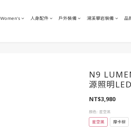
Women's
人身配件
戶外裝備
溯溪攀岩裝備
品
N9 LUME
源照明LE
NT$3,980
顏色
: 星空黑
星空黑
摩卡棕