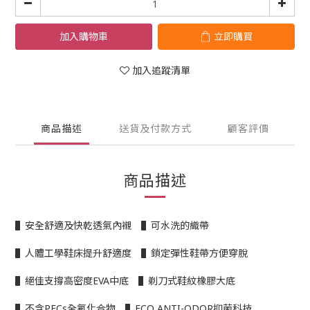
加入購物車
立即購買
加入追蹤清單
商品描述
送貨及付款方式
顧客評價
商品描述
▌安全舒適及快乾透氣內襯 ▌可水洗的織帶
▌人體工學鞋床提升舒適度 ▌鎖定彈性鞋帶方便穿脫
▌絕佳支撐高密度EVA中底 ▌剃刀式鞋紋橡膠大底
▌不含PFCs全氟化合物 ▌ECO ANTI-ODOR抑菌科技