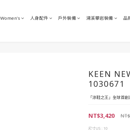
Women's
人身配件
戶外裝備
溯溪攀岩裝備
品
KEEN NE
1030671
「涼鞋之王」全球首創
NT$3,420
NT$
尺寸US
: 10