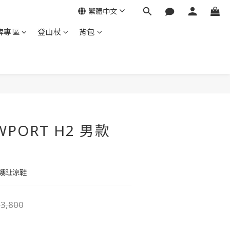
繁體中文
牌專區
登山杖
背包
立即購買
WPORT H2 男款
護趾涼鞋
3,800