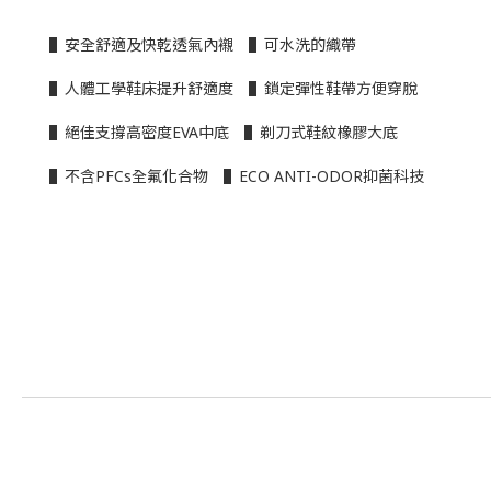
▌安全舒適及快乾透氣內襯 ▌可水洗的織帶
▌人體工學鞋床提升舒適度 ▌鎖定彈性鞋帶方便穿脫
▌絕佳支撐高密度EVA中底 ▌剃刀式鞋紋橡膠大底
▌不含PFCs全氟化合物 ▌ECO ANTI-ODOR抑菌科技