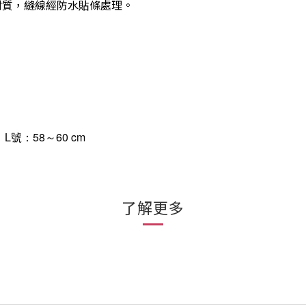
透氣材質，縫線經防水貼條處理。
，L號：58～60 cm
了解更多