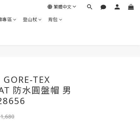
繁體中文
牌專區
登山杖
背包
立即購買
l GORE-TEX
HAT 防水圓盤帽 男
28656
1,680