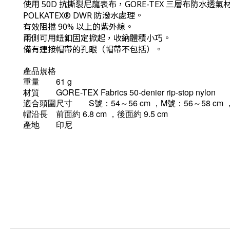
使用 50D 抗撕裂尼龍表布，GORE-TEX 三層布防水
POLKATEX® DWR 防潑水處理。
有效阻擋 90% 以上的紫外線。
兩側可用鈕釦固定掀起，收納體積小巧。
備有連接帽帶的孔眼（帽帶不包括）。
產品規格
重量
61 g
材質
GORE-TEX Fabrics 50-denier rip-stop nylon
適合頭圍尺寸
S號：54～56 cm ，M號：56～58 cm 
帽沿長
前面約 6.8 cm ，後面約 9.5 cm
產地
印尼