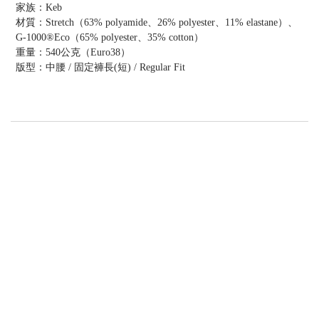
家族：Keb
材質：Stretch（63% polyamide、26% polyester、11% elastane）、
G-1000®Eco（65% polyester、35% cotton）
重量：540公克（Euro38）
版型：中腰 / 固定褲長(短) / Regular Fit