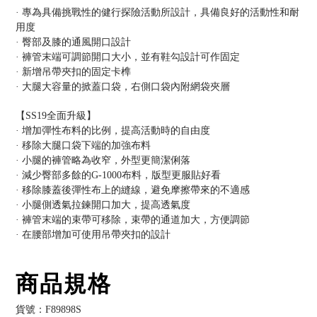
· 專為具備挑戰性的健行探險活動所設計，具備良好的活動性和耐
用度
· 臀部及膝的通風開口設計
· 褲管末端可調節開口大小，並有鞋勾設計可作固定
· 新增吊帶夾扣的固定卡榫
· 大腿大容量的掀蓋口袋，右側口袋內附網袋夾層
【SS19全面升級】
· 增加彈性布料的比例，提高活動時的自由度
· 移除大腿口袋下端的加強布料
· 小腿的褲管略為收窄，外型更簡潔俐落
· 減少臀部多餘的G-1000布料，版型更服貼好看
· 移除膝蓋後彈性布上的縫線，避免摩擦帶來的不適感
· 小腿側透氣拉鍊開口加大，提高透氣度
· 褲管末端的束帶可移除，束帶的通道加大，方便調節
· 在腰部增加可使用吊帶夾扣的設計
商品規格
貨號：F89898S