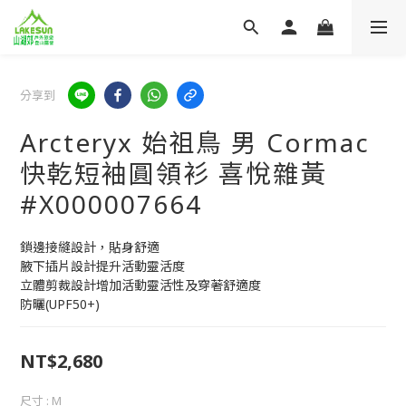
分享到
Arcteryx 始祖鳥 男 Cormac
快乾短袖圓領衫 喜悅雜黃
#X000007664
鎖邊接縫設計，貼身舒適
腋下插片設計提升活動靈活度
立體剪裁設計增加活動靈活性及穿著舒適度
防曬(UPF50+)
NT$2,680
尺寸
: M