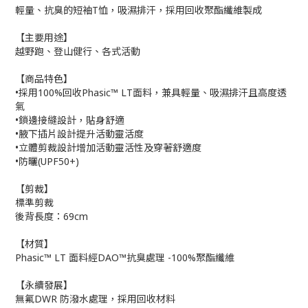
輕量、抗臭的短袖T恤，吸濕排汗，採用回收聚酯纖維製成
【主要用途】
越野跑、登山健行、各式活動
【商品特色】
•採用100%回收Phasic™ LT面料，兼具輕量、吸濕排汗且高度透
氣
•鎖邊接縫設計，貼身舒適
•腋下插片設計提升活動靈活度
•立體剪裁設計增加活動靈活性及穿著舒適度
•防曬(UPF50+)
【剪裁】
標準剪裁
後背長度：69cm
【材質】
Phasic™ LT 面料經DAO™抗臭處理 -100%聚酯纖維
【永續發展】
無氟DWR 防潑水處理，採用回收材料