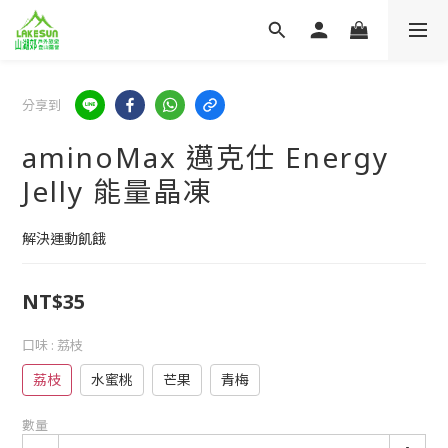
分享到
aminoMax 邁克仕 Energy
Jelly 能量晶凍
解決運動飢餓
NT$35
口味
: 荔枝
荔枝
水蜜桃
芒果
青梅
數量