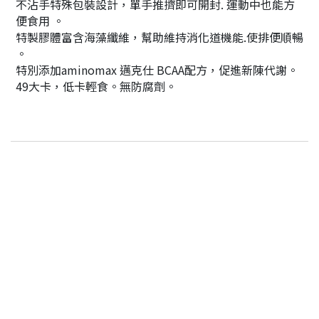
不沾手特殊包裝設計，單手推擠即可開封. 運動中也能方
便食用 。
特製膠體富含海藻纖維，幫助維持消化道機能.使排便順暢
。
特別添加aminomax 邁克仕 BCAA配方，促進新陳代謝。
49大卡，低卡輕食。無防腐劑。