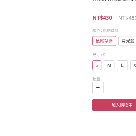
NT$430
NT$48
顏色
: 鼠尾草綠
鼠尾草綠
月光藍
尺寸
: S
S
M
Ｌ
X
數量
加入購物車