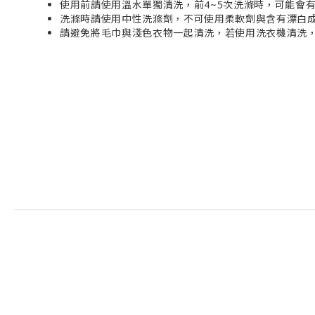
使用前請使用溫水單獨清洗，前4~5次洗滌時，可能會
洗滌時請使用中性洗滌劑，不可使用柔軟劑與含有漂白
請避免將毛巾與淺色衣物一起清洗，若使用洗衣機清洗