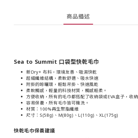
商品描述
Sea to Summit 口袋型快乾毛巾
新Dry+ 布料，環境友善、吸濕快乾
超細纖維結構，柔軟舒適、吸水快速
附掛的晾曬環，輕鬆吊掛、快速風乾
柔軟觸感，輕量的科技材質，觸感輕柔。
方便收納，所有的毛巾都搭配了收納袋或EVA盒子，收
容易保養，所有毛巾皆可機洗。
材質：100%再生聚脂纖維
尺寸：S(58g)、M(80g)、L(110g)、XL(175g)
快乾毛巾保養建議