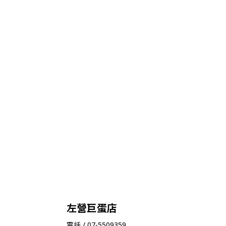
左營巨蛋店
電話 / 07-5509359