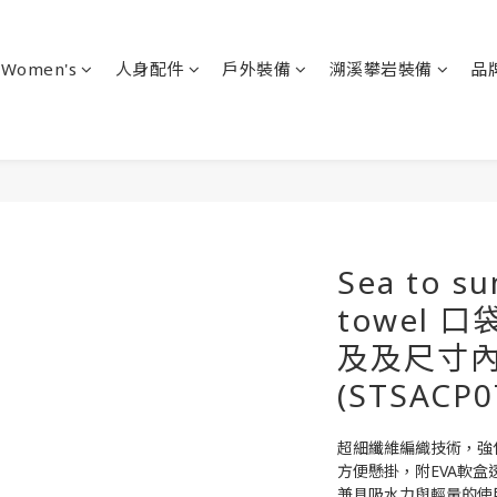
Women's
人身配件
戶外裝備
溯溪攀岩裝備
品
Sea to s
towel 
及及尺寸
(STSACP0
超細纖維編織技術，強
方便懸掛，附EVA軟
兼具吸水力與輕量的使