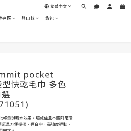
繁體中文
牌專區
登山杖
背包
立即購買
ummit pocket
口袋型快乾毛巾 多色
內選
71051)
化輕量與吸水效果，觸感佳且本體附吊環
盒透氣且方便攜帶，適合中、高強度運動，
用需求。