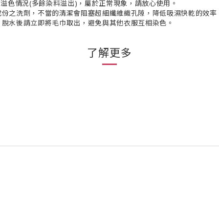
有溢色情況(多餘染料溢出)，屬於正常現象，請放心使用。
成份之洗劑，不當的清潔會阻塞超細纖維織孔隙，降低吸濕快乾的效率
，脫水後請立即將毛巾取出，避免與其他衣服互相染色。
了解更多