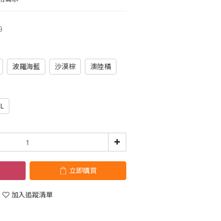
0
波羅海藍
沙漠棕
澳陸橘
L
立即購買
加入追蹤清單