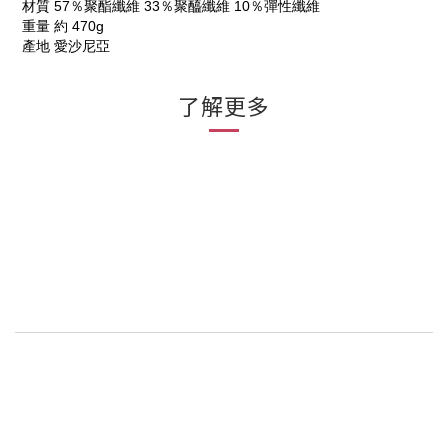
材質
57％聚酯纖維 33％聚醯纖維 10％彈性纖維
重量
約 470g
產地
愛沙尼亞
了解更多