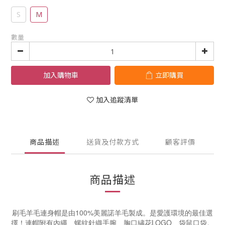
S
M
數量
加入購物車
立即購買
加入追蹤清單
商品描述
送貨及付款方式
顧客評價
商品描述
刷毛羊毛連身帽是由100%美麗諾羊毛製成。是愛護環境的最佳選
擇！連帽附有內繩、螺紋針織手腕、胸口繡花LOGO、袋鼠口袋。