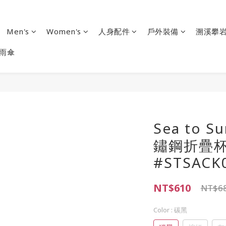
Men's
Women's
人身配件
戶外裝備
溯溪攀
雨傘
Sea to S
鏽鋼折疊杯 
#STSACK
NT$610
NT$6
Color
: 碳黑