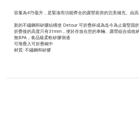
容量為475毫升，是緊湊而功能齊全的露營廚房的完美補充。由高強
新的不鏽鋼和矽膠結構使 Detour 可折疊杯成為迄今為止最堅固的Sea
折疊後的高度只有31mm，便於存放在您的車輛、露營組合或收
無BPA，食品級柔軟矽膠側邊
可堆疊入可折疊碗中
材質: 不鏽鋼和矽膠