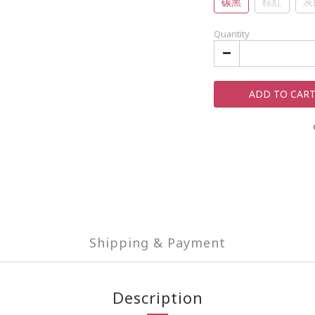
碳黑
棕紅
灰
Quantity
ADD TO CAR
Shipping & Payment
Description