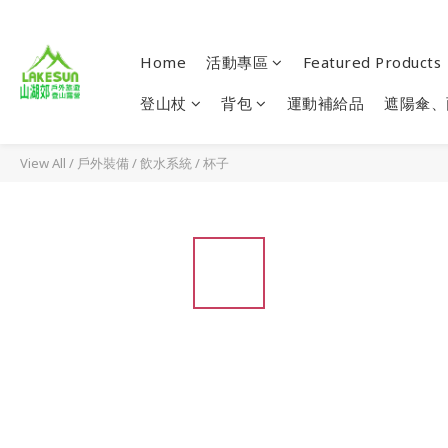
Home
活動專區
Featured Products
登山杖
背包
運動補給品
遮陽傘、
View All
/
戶外裝備
/
飲水系統
/
杯子