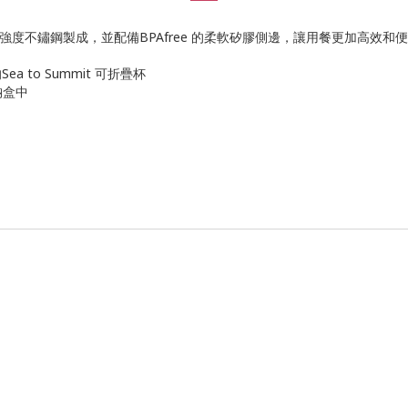
度不鏽鋼製成，並配備BPAfree 的柔軟矽膠側邊，讓用餐更加高效和
 to Summit 可折疊杯
納盒中