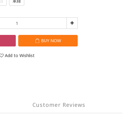
白
軍綠
T
BUY NOW
Add to Wishlist
Customer Reviews