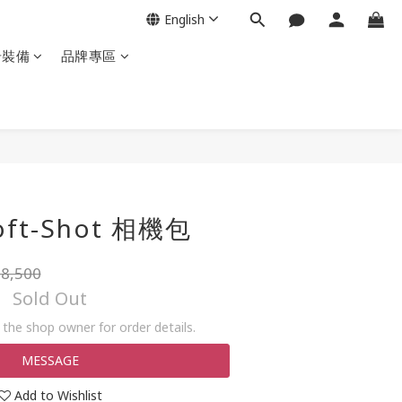
English
岩裝備
品牌專區
Soft-Shot 相機包
8,500
Sold Out
the shop owner for order details.
MESSAGE
Add to Wishlist