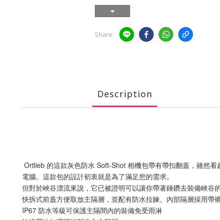
Share
Description
Ortlieb 的這款灰色防水 Soft-Shot 相機包帶有帶扣
電腦。這款包的設計初衷就是為了滿足您的需求。
但對於峽谷漂流來說，它已被證明可以讓你帶著錘鑽去裝備峽谷
快拆式前蓋方便取放主隔層，並配有防水拉鍊。內部隔層採用帶
IP67 防水等級可保護主隔間內的裝備免受雨淋