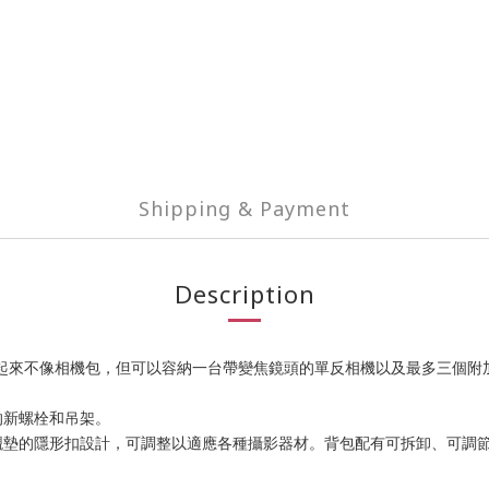
Shipping & Payment
Description
翻蓋，雖然看起來不像相機包，但可以容納一台帶變焦鏡頭的單反相機以及最多三個附
的新螺栓和吊架。
襯墊的隱形扣設計，可調整以適應各種攝影器材。背包配有可拆卸、可調