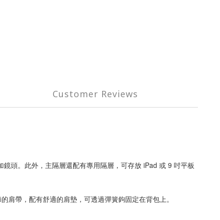
Customer Reviews
加鏡頭。此外，主隔層還配有專用隔層，可存放 iPad 或 9 吋平板
節的肩帶，配有舒適的肩墊，可透過彈簧鉤固定在背包上。