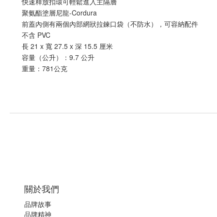
快速釋放扣環可輕鬆進入主隔層
聚氨酯塗層尼龍-Cordura
前蓋內側有兩個內部網狀拉鍊口袋（不防水），可容納配件
不含 PVC
長 21 x 寬 27.5 x 深 15.5 厘米
容量（公升）：9.7 公升
重量：781公克
關於我們
品牌故事
品牌精神