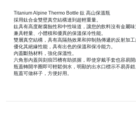
Titanium Alpine Thermo Bottle 鈦 高山保溫瓶
採用鈦合金雙壁真空結構達到超輕重量。
鈦具有高度耐腐蝕性和中性味道，讓您的飲料沒有金屬味
兼具輕量、小體積和優異的保溫保冷性能。
雙層真空結構，具有高隔熱效果和抑制熱傳遞的反射加工
優化其絕緣性能，具有出色的保溫和保冷能力。
內蓋斷熱材料，強化保溫性。
六角形內蓋與刻痕凹槽有助抓握，即使穿戴手套也容易開
瓶蓋轉開半圈即可輕鬆倒水，明顯的出水口標示不易弄錯
瓶蓋可做杯子，方便好用。