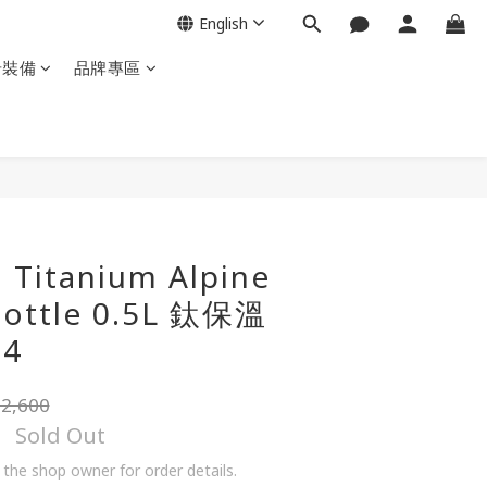
English
岩裝備
品牌專區
 Titanium Alpine
ottle 0.5L 鈦保溫
64
2,600
Sold Out
the shop owner for order details.