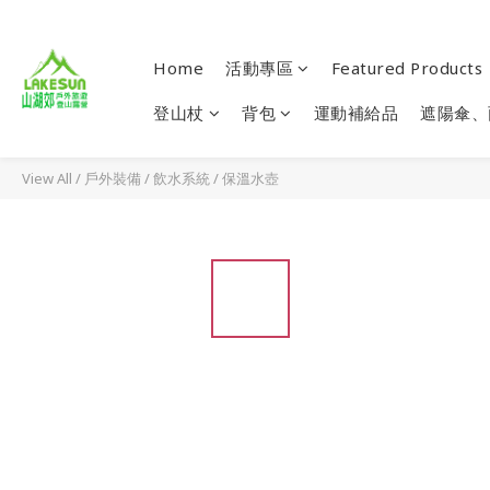
Home
活動專區
Featured Products
登山杖
背包
運動補給品
遮陽傘、
View All
/
戶外裝備
/
飲水系統
/
保溫水壺