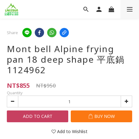
Share
Mont bell Alpine frying
pan 18 deep shape 平底鍋
1124962
NT$855
NT$950
Quantity
ADD TO CART
BUY NOW
Add to Wishlist