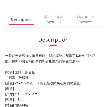
Shipping &
Customer
Description
Payment
Reviews
Description
一種鋁合金煎鍋，重量極輕，易於導熱。配備了易於使用的功
能，例如不會變熱的手柄和防止燃燒的氟處理底部。
[材質] 主體：鋁合金
手柄套：矽橡膠
[重量] 217g (243g) *( ) 為包括收納袋在內的總重量。
[顏色] -
[尺寸] ∅19.7 x 5.5cm
[容量] 1.34L
[特點] 附收納袋