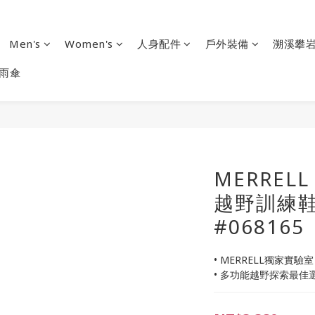
Men's
Women's
人身配件
戶外裝備
溯溪攀
雨傘
MERRELL 
越野訓練鞋
#068165
• MERRELL獨家實驗
• 多功能越野探索最佳