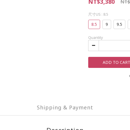
NT$3,380
NT$
尺寸US
: 8.5
8.5
9
9.5
Quantity
ADD TO CAR
Shipping & Payment