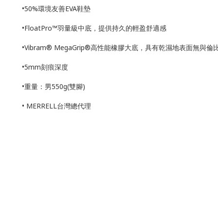
•50%環境友善EVA鞋墊
•FloatPro™羽量級中底，提供持久的輕盈舒適感
•Vibram® MegaGrip®高性能橡膠大底，具有乾濕地表面無與
•5mm刻痕深度
•重量：男550g(雙腳)
• MERRELL台灣總代理