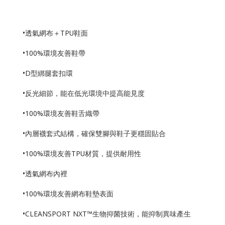
•透氣網布＋TPU鞋面
•100%環境友善鞋帶
•D型綁腿套扣環
•反光細節，能在低光環境中提高能見度
•100%環境友善鞋舌織帶
•內層襪套式結構，確保雙腳與鞋子更穩固貼合
•100%環境友善TPU材質，提供耐用性
•透氣網布內裡
•100%環境友善網布鞋墊表面
•CLEANSPORT NXT™生物抑菌技術，能抑制異味產生