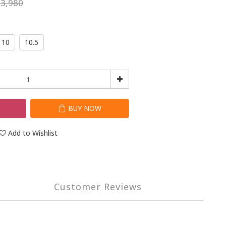
3,980
10
10.5
T
BUY NOW
Add to Wishlist
Customer Reviews