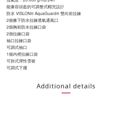
能兼容頭盔的可調整式帽兜設計
防水 VISLON® AquaGuard® 雙向前拉鍊
2個腋下防水拉鍊透氣通風口
2個胸前防水拉鍊口袋
2側拉鍊口袋
袖口拉鍊口袋
可調式袖口
1個內裡拉鍊口袋
可拆式彈性雪裙
可調式下擺
Additional details