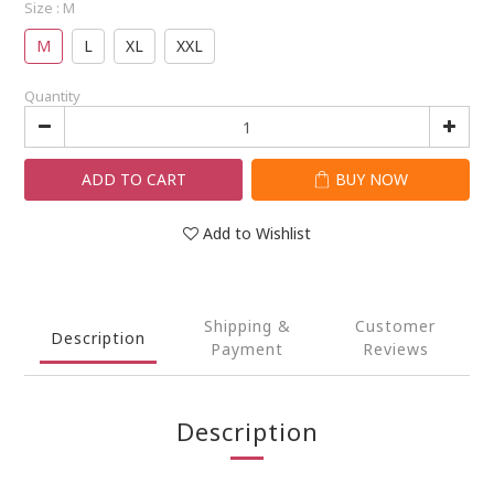
Size
: M
M
L
XL
XXL
Quantity
ADD TO CART
BUY NOW
Add to Wishlist
Shipping &
Customer
Description
Payment
Reviews
Description