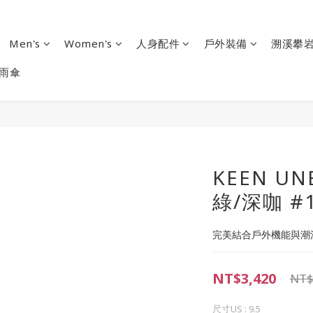
Men's
Women's
人身配件
戶外裝備
溯溪攀
雨傘
KEEN U
綠/深咖 #1
完美結合戶外機能與潮
NT$3,420
NT$
尺寸US
: 9.5