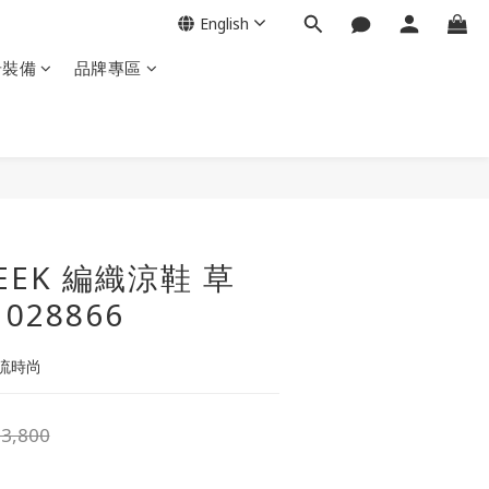
English
岩裝備
品牌專區
BUY NOW
NEEK 編織涼鞋 草
028866
流時尚
3,800