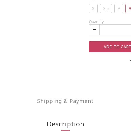
8
8.5
9
9
Quantity
ADD TO CAR
Shipping & Payment
Description