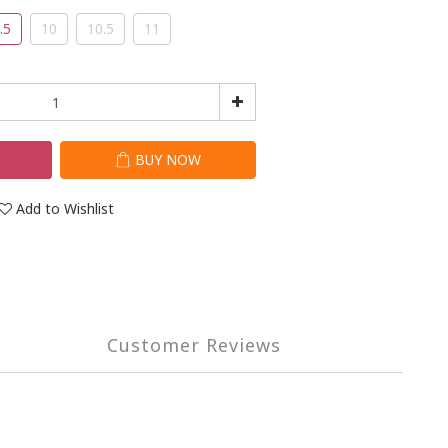
.5
10
10.5
11
T
BUY NOW
Add to Wishlist
Customer Reviews