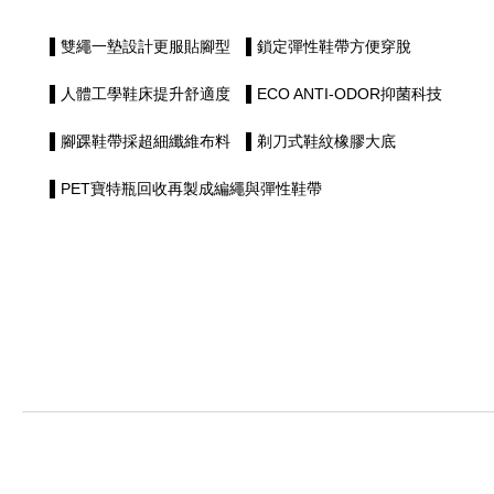
▌雙繩一墊設計更服貼腳型 ▌鎖定彈性鞋帶方便穿脫
▌人體工學鞋床提升舒適度 ▌ECO ANTI-ODOR抑菌科技
▌腳踝鞋帶採超細纖維布料 ▌剃刀式鞋紋橡膠大底
▌PET寶特瓶回收再製成編繩與彈性鞋帶