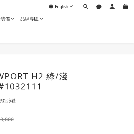
English
岩裝備
品牌專區
BUY NOW
WPORT H2 綠/淺
1032111
護趾涼鞋
3,800