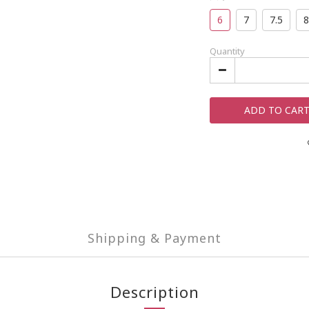
6
7
7.5
8
Quantity
ADD TO CAR
Shipping & Payment
Description