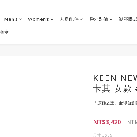
Men's
Women's
人身配件
戶外裝備
溯溪攀
雨傘
KEEN NE
卡其 女款 #
「涼鞋之王」全球首創
NT$3,420
NT$
尺寸 US
: 6