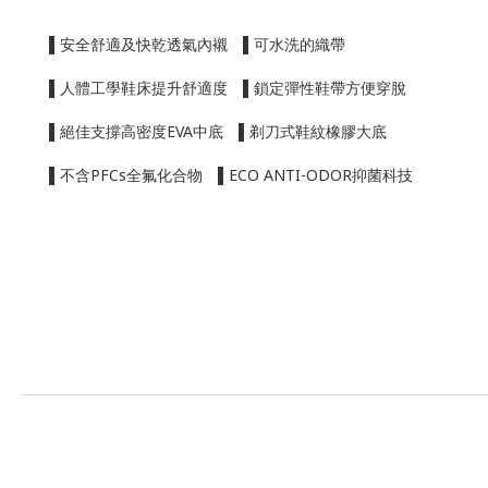
▌安全舒適及快乾透氣內襯 ▌可水洗的織帶
▌人體工學鞋床提升舒適度 ▌鎖定彈性鞋帶方便穿脫
▌絕佳支撐高密度EVA中底 ▌剃刀式鞋紋橡膠大底
▌不含PFCs全氟化合物 ▌ECO ANTI-ODOR抑菌科技