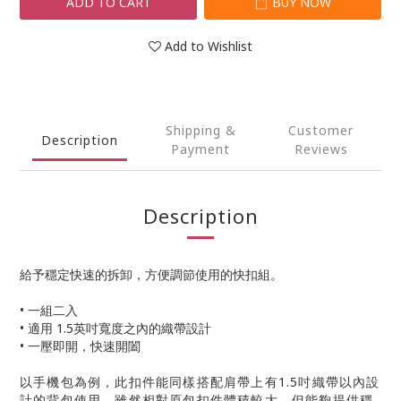
ADD TO CART
BUY NOW
Add to Wishlist
Shipping &
Customer
Description
Payment
Reviews
Description
給予穩定快速的拆卸，方便調節使用的快扣組。
• 一組二入
• 適用 1.5英吋寬度之內的織帶設計
• 一壓即開，快速開闔
以手機包為例，此扣件能同樣搭配肩帶上有1.5吋織帶以內設
計的背包使用，雖然相對原包扣件體積較大，但能夠提供穩