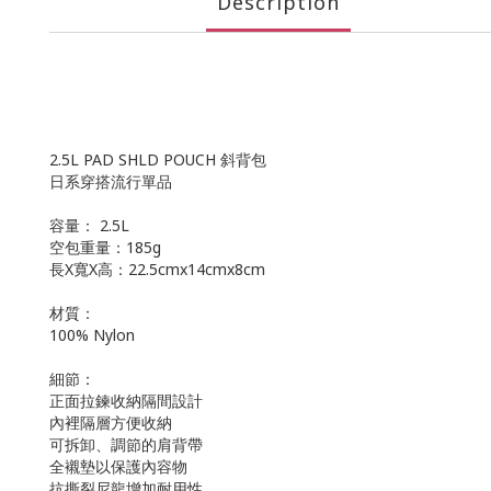
Description
2.5L PAD SHLD POUCH 斜背包
日系穿搭流行單品
容量： 2.5L
空包重量：185g
長X寬X高：22.5cmx14cmx8cm
材質：
100% Nylon
細節：
正面拉鍊收納隔間設計
內裡隔層方便收納
可拆卸、調節的肩背帶
全襯墊以保護內容物
抗撕裂尼龍增加耐用性