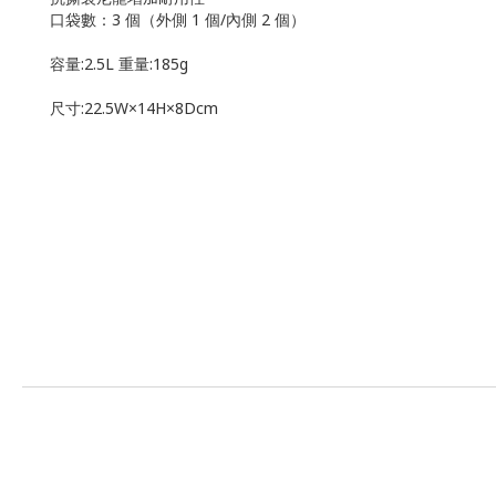
口袋數：3 個（外側 1 個/內側 2 個）
容量:2.5L 重量:185g
尺寸:22.5W×14H×8Dcm