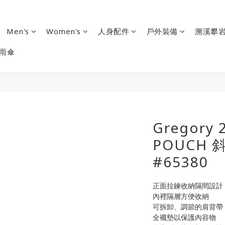
Men's
Women's
人身配件
戶外裝備
溯溪攀
雨傘
Gregory 
POUCH 
#65380
正面拉鍊收納隔間設計
內裡隔層方便收納
可拆卸、調節的肩背帶
全襯墊以保護內容物