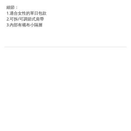
細節：
1.適合女性的單日包款
2.可拆/可調節式肩帶
3.內部有襯布小隔層