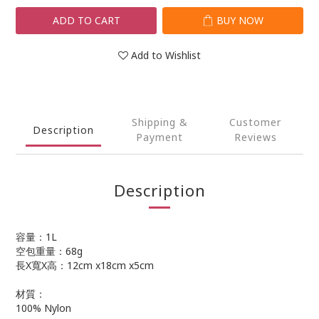
ADD TO CART
BUY NOW
Add to Wishlist
Shipping &
Customer
Description
Payment
Reviews
Description
容量：1L
空包重量：68g
長X寬X高：12cm x18cm x5cm
材質：
100% Nylon