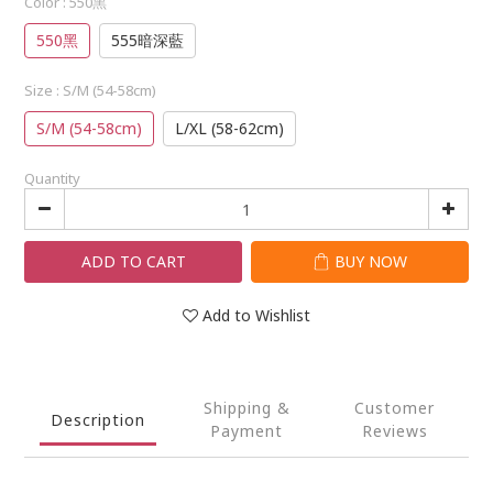
Color
: 550黑
550黑
555暗深藍
Size
: S/M (54-58cm)
S/M (54-58cm)
L/XL (58-62cm)
Quantity
ADD TO CART
BUY NOW
Add to Wishlist
Shipping &
Customer
Description
Payment
Reviews