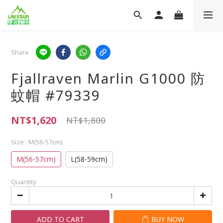
Share
Fjallraven Marlin G1000 防
蚊帽 #79339
NT$1,620
NT$1,800
Size
: M(56-57cm)
M(56-57cm)
L(58-59cm)
Quantity
ADD TO CART
BUY NOW