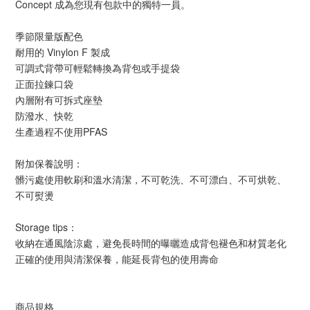
Concept 成為您現有包款中的獨特一員。
季節限量版配色
耐用的 Vinylon F 製成
可調式背帶可輕鬆轉換為背包或手提袋
正面拉鍊口袋
內層附有可拆式座墊
防潑水、快乾
生產過程不使用PFAS
附加保養說明：
髒污處使用軟刷和溫水清潔，不可乾洗、不可漂白、不可烘乾、
不可熨燙
Storage tips：
收納在通風陰涼處，避免長時間的曝曬造成背包褪色和材質老化
正確的使用與清潔保養，能延長背包的使用壽命
商品規格