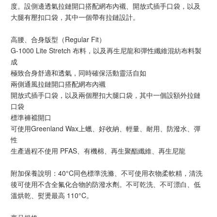
度。設側邊透氣拉鏈開口搭配網布內襯、開放式插手口袋，以及
大腿有壓扣口袋，其中一個帶有拉鏈設計。
高腰、合身版型（Regular Fit）
G-1000 Lite Stretch 布料，以及再生尼龍和彈性纖維混紡布料製
成
極致合身舒適和透氣，同時確保活動靈活自如
兩側通風拉鏈開口搭配網布內襯
開放式插手口袋，以及兩個壓扣大腿口袋，其中一個設額外拉鏈
口袋
標準褲襠開口
可使用Greenland Wax上蠟、好收納、輕量、耐用、防潑水、彈
性
生產過程不使用 PFAS、有機棉、再生聚酯纖維、再生尼龍
附加保養說明：40°C同色標準洗滌、不可使用衣物柔軟精，清洗
後可使用不含全氟化合物的防潑水劑。不可乾洗、不可漂白、低
溫烘乾、熨燙最高 110°C。