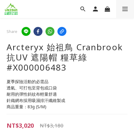
Share
Arcteryx 始祖鳥 Cranbrook
抗UV 遮陽帽 糧草綠
#X000006483
夏季探險活動的必需品
透氣、可打包至背包或口袋
耐用的彈性斜紋布輕量舒適
針織網布採用吸濕排汗纖維製成
商品重量：83g (S/M)
NT$3,020
NT$3,180