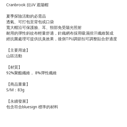
Cranbrook 抗UV 遮陽帽
夏季探險活動的必需品
透氣、可打包至背包或口袋
寬大帽沿可保護臉、耳、頸部免受陽光照射
耐用的彈性斜紋布輕量舒適，針織網布採用吸濕排汗纖維製成
經抗菌處理可提供抗臭效果，後側TPU調節扣可調整貼合舒適度
【主要用途】
山區活動
【材質】
92%聚酯纖維， 8%彈性纖維
【商品重量】
S/M：83g
【永續發展】
包含符合bluesign 標準的材料