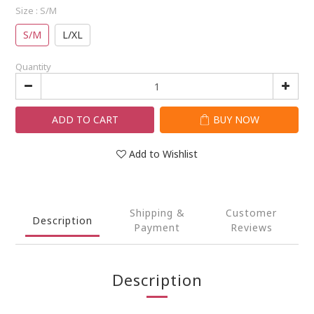
Size
: S/M
S/M
L/XL
Quantity
ADD TO CART
BUY NOW
Add to Wishlist
Shipping &
Customer
Description
Payment
Reviews
Description