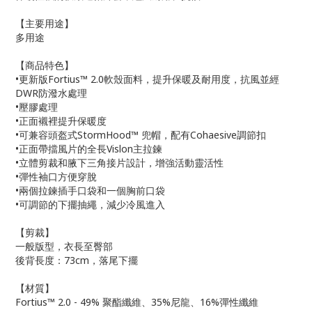
【主要用途】
多用途
【商品特色】
•更新版Fortius™ 2.0軟殼面料，提升保暖及耐用度，抗風並經
DWR防潑水處理
•壓膠處理
•正面襯裡提升保暖度
•可兼容頭盔式StormHood™ 兜帽，配有Cohaesive調節扣
•正面帶擋風片的全長Vislon主拉鍊
•立體剪裁和腋下三角接片設計，增強活動靈活性
•彈性袖口方便穿脫
•兩個拉鍊插手口袋和一個胸前口袋
•可調節的下擺抽繩，減少冷風進入
【剪裁】
一般版型，衣長至臀部
後背長度：73cm，落尾下擺
【材質】
Fortius™ 2.0 - 49% 聚酯纖維、35%尼龍、16%彈性纖維