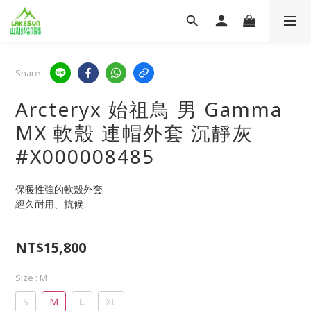
Share
Arcteryx 始祖鳥 男 Gamma
MX 軟殼 連帽外套 沉靜灰
#X000008485
保暖性強的軟殼外套
經久耐用、抗候
NT$15,800
Size
: M
S
M
L
XL