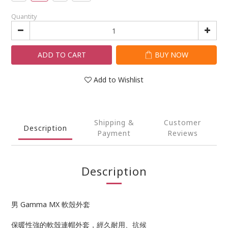
Quantity
ADD TO CART
BUY NOW
Add to Wishlist
Shipping &
Customer
Description
Payment
Reviews
Description
男 Gamma MX 軟殼外套
保暖性強的軟殼連帽外套，經久耐用、抗候