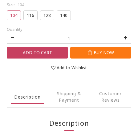
Size
: 104
104
116
128
140
Quantity
ADD TO CART
BUY NOW
Add to Wishlist
Shipping &
Customer
Description
Payment
Reviews
Description