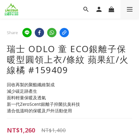
Share
瑞士 ODLO 童 ECO銀離子保
暖型圓領上衣/條紋 蘋果紅/火
線橘 #159409
回收再製的聚酯纖維製成
減少碳足跡產生
面料輕量保暖及透氣
新一代ZeroScent銀離子抑菌抗臭科技
適合低溫時的保暖及戶外活動使用
NT$1,260
NT$1,400