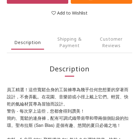
Add to Wishlist
Shipping &
Customer
Description
Payment
Reviews
Description
員工精選！這些寬鬆合身的工裝褲專為幾乎任何您想要的穿著而
設計，不會弄亂。在花園、音樂節或小徑上戴上它們。輕質、快
乾的氨綸材質專為冒險而設計。
警告 - 每次穿上這些，您都會得到讚美！
簡約、寬鬆的連身褲，配有可調式織帶肩帶和帶兩個側貼袋的扣
環。聖布拉斯 (San Blas) 是個有趣、悠閒的夏日必備之地！