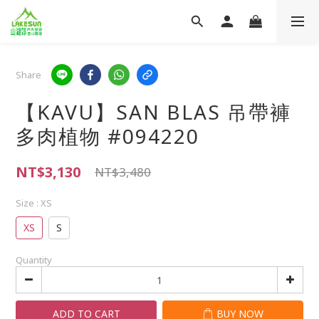
Share
【KAVU】SAN BLAS 吊帶褲
多肉植物 #094220
NT$3,130
NT$3,480
Size
: XS
XS
S
Quantity
ADD TO CART
BUY NOW