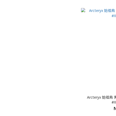
Arcteryx 始祖
#X
N