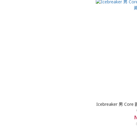
Icebreaker 男 C
N