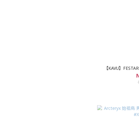
【KAVU】FESTAR
N