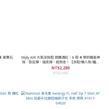
短褲 黑寶石
Mijily AIR 大氣涼拖鞋 微醺酒紅｜𝟭 鞋 𝟰 穿的機能神
拖 - 急反彈、強支撐、超耐走！【涼鞋/懶人拖/羅馬
拖/兩版拖】
NT$2,280
NT$2,480