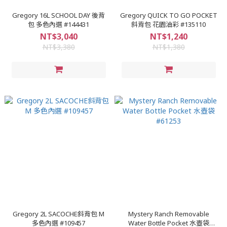
Gregory 16L SCHOOL DAY 後背
Gregory QUICK TO GO POCKET
包 多色內選 #144431
斜背包 花園油彩 #135110
NT$3,040
NT$1,240
NT$3,380
NT$1,380
Gregory 2L SACOCHE斜背包 M
Mystery Ranch Removable
多色內選 #109457
Water Bottle Pocket 水壺袋