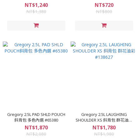
#61253
NT$1,240
NT$720
NT$1,380
NT$800
Gregory 2.5L PAD SHLD POUCH
Gregory 2.5L LAUGHING
斜背包 多色內選 #65380
SHOULDER XS 斜背包 群花油彩
#138627
NT$1,870
NT$1,780
NT$2,080
NT$1,980