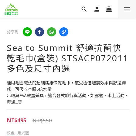
分享到
Sea to Summit 舒適抗菌快
乾毛巾(盒裝) STSACP072011
多色及尺寸內選
運用毛圈織法的超細纖維快乾毛巾，感受極佳避震效果與舒適觸
感，可吸收本體6倍水量
吊環與EVA軟盒兼具，適合各式旅行與活動，如露營、水上活動、
海邊...等
NT$495
NT$550
顏色
: 月光藍