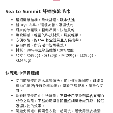
Sea to Summit 舒適快乾毛巾
超細纖維結構，柔軟舒適、吸水快速
新Dry+ 布料，環境友善、吸濕快乾
附掛的晾曬環，輕鬆吊掛、快速風乾
柔軟觸感，輕量的科技材質，觸感輕柔。
方便收納，附EVA 軟盒透氣且方便攜帶。
容易保養，所有毛巾皆可機洗。
材質：80%再生聚脂纖維+20%尼龍
尺寸：XS(80g)、S(120g)、M(200g)、L(285g)、
XL(445g)
快乾毛巾保養建議
使用前請使用溫水單獨清洗，前4~5次洗滌時，可能會
有溢色情況(多餘染料溢出)，屬於正常現象，請放心使
用。
洗滌時請使用中性洗滌劑，不可使用柔軟劑與含有漂白
成份之洗劑，不當的清潔會阻塞超細纖維織孔隙，降低
吸濕快乾的效率。
請避免將毛巾與淺色衣物一起清洗，若使用洗衣機清