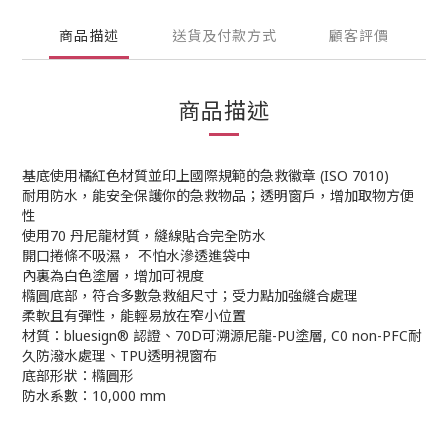
商品描述
送貨及付款方式
顧客評價
商品描述
基底使用橘紅色材質並印上國際規範的急救徽章 (ISO 7010)
耐用防水，能安全保護你的急救物品；透明窗戶，增加取物方便
性
使用70 丹尼龍材質，縫線貼合完全防水
開口捲條不吸濕， 不怕水滲透進袋中
內裏為白色塗層，增加可視度
橢圓底部，符合多數急救組尺寸；受力點加強縫合處理
柔軟且有彈性，能輕易放在窄小位置
材質：bluesign® 認證、70D可溯源尼龍-PU塗層, C0 non-PFC耐
久防潑水處理、TPU透明視窗布
底部形狀：橢圓形
防水系數：10,000 mm